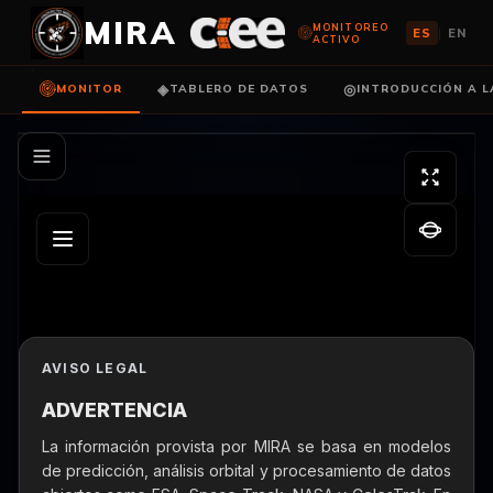
MIRA
MONITOREO
|
ES
EN
ACTIVO
◈
◎
MONITOR
TABLERO DE DATOS
INTRODUCCIÓN A L